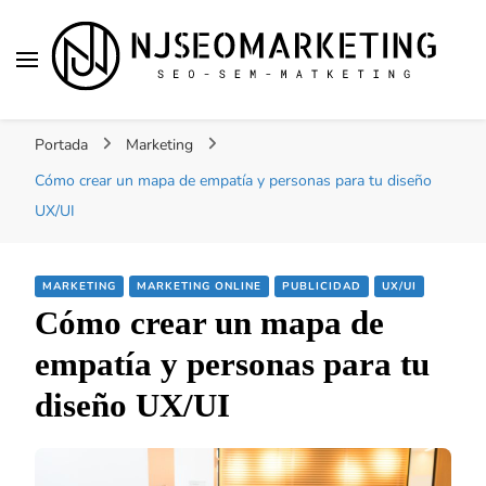
NJSEOMARKETING |
Tu web de tecnología, SEO, Marketing, desarrollo
ACTUALIDAD
Portada
Marketing
personal, desarrollo web, app, y lo que no te
imaginas…
Cómo crear un mapa de empatía y personas para tu diseño
UX/UI
MARKETING
MARKETING ONLINE
PUBLICIDAD
UX/UI
Cómo crear un mapa de
empatía y personas para tu
diseño UX/UI