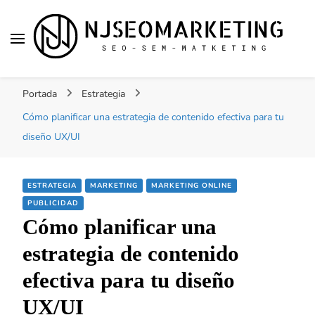
NJSEOMARKETING |
Tu web de tecnología, SEO, Marketing, desarrollo
ACTUALIDAD
Portada
Estrategia
personal, desarrollo web, app, y lo que no te
imaginas…
Cómo planificar una estrategia de contenido efectiva para tu
diseño UX/UI
ESTRATEGIA
MARKETING
MARKETING ONLINE
PUBLICIDAD
Cómo planificar una
estrategia de contenido
efectiva para tu diseño
UX/UI