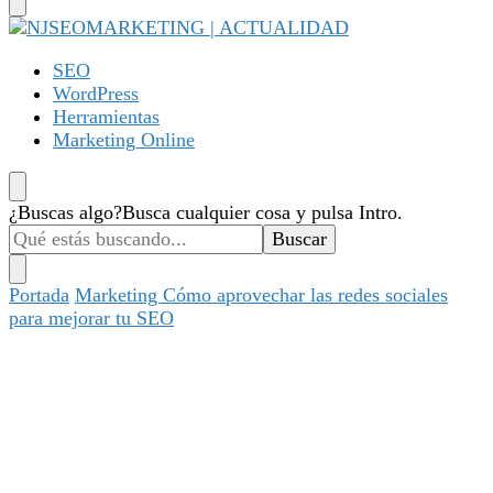
NJSEOMARKETING | ACTUALIDAD
Tu web de tecnología, SEO, Marketing, desarrollo personal,
SEO
desarrollo web, app, y lo que no te imaginas…
WordPress
Herramientas
Marketing Online
¿Buscas algo?
Busca cualquier cosa y pulsa Intro.
Portada
Marketing
Cómo aprovechar las redes sociales
para mejorar tu SEO