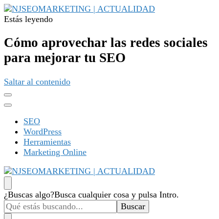
Estás leyendo
NJSEOMARKETING | ACTUALIDAD
Tu web de tecnología, SEO, Marketing, desarrollo personal,
desarrollo web, app, y lo que no te imaginas…
Cómo aprovechar las redes sociales
para mejorar tu SEO
Saltar al contenido
SEO
WordPress
Herramientas
Marketing Online
NJSEOMARKETING | ACTUALIDAD
Tu web de tecnología, SEO, Marketing, desarrollo personal,
¿Buscas algo?
Busca cualquier cosa y pulsa Intro.
desarrollo web, app, y lo que no te imaginas…