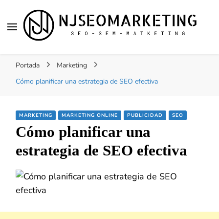
NJSEOMARKETING |
Tu web de tecnología, SEO, Marketing, desarrollo
ACTUALIDAD
Portada
Marketing
personal, desarrollo web, app, y lo que no te
imaginas…
Cómo planificar una estrategia de SEO efectiva
MARKETING
MARKETING ONLINE
PUBLICIDAD
SEO
Cómo planificar una
estrategia de SEO efectiva