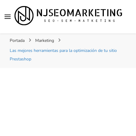
NJSEOMARKETING |
Tu web de tecnología, SEO, Marketing, desarrollo
ACTUALIDAD
Portada
Marketing
personal, desarrollo web, app, y lo que no te
imaginas…
Las mejores herramientas para la optimización de tu sitio
Prestashop