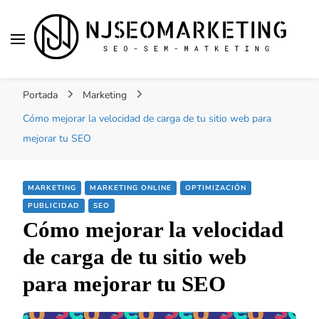
NJSEOMARKETING |
Tu web de tecnología, SEO, Marketing, desarrollo
ACTUALIDAD
Portada
Marketing
personal, desarrollo web, app, y lo que no te
imaginas…
Cómo mejorar la velocidad de carga de tu sitio web para
mejorar tu SEO
MARKETING
MARKETING ONLINE
OPTIMIZACIÓN
PUBLICIDAD
SEO
Cómo mejorar la velocidad
de carga de tu sitio web
para mejorar tu SEO