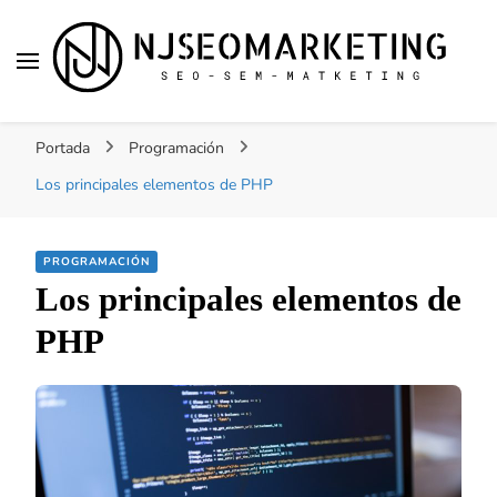
NJSEOMARKETING |
Tu web de tecnología, SEO, Marketing, desarrollo
ACTUALIDAD
Portada
Programación
personal, desarrollo web, app, y lo que no te
imaginas…
Los principales elementos de PHP
PROGRAMACIÓN
Los principales elementos de
PHP