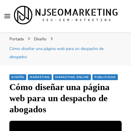
NJSEOMARKETING |
Tu web de tecnología, SEO, Marketing, desarrollo
ACTUALIDAD
Portada
Diseño
personal, desarrollo web, app, y lo que no te
imaginas…
Cómo diseñar una página web para un despacho de
abogados
DISEÑO
MARKETING
MARKETING ONLINE
PUBLICIDAD
Cómo diseñar una página
web para un despacho de
abogados