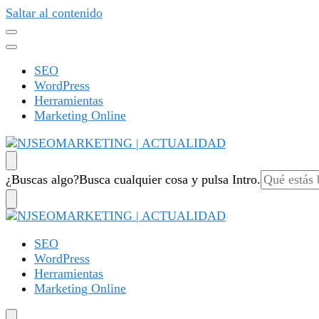
Saltar al contenido
SEO
WordPress
Herramientas
Marketing Online
NJSEOMARKETING | ACTUALIDAD
Tu web de tecnología, SEO, Marketing, desarrollo personal,
¿Buscas algo?
Busca cualquier cosa y pulsa Intro.
NJSEOMARKETING | ACTUALIDAD
Tu web de tecnología, SEO, Marketing, desarrollo personal,
SEO
WordPress
Herramientas
Marketing Online