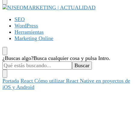
NJSEOMARKETING | ACTUALIDAD
Tu web de tecnología, SEO, Marketing, desarrollo personal,
SEO
desarrollo web, app, y lo que no te imaginas…
WordPress
Herramientas
Marketing Online
¿Buscas algo?
Busca cualquier cosa y pulsa Intro.
Portada
React
Cómo utilizar React Native en proyectos de
iOS y Android