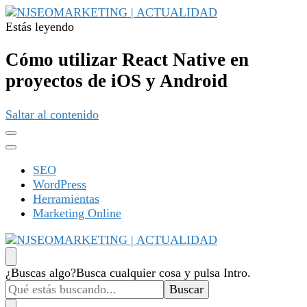
Estás leyendo
NJSEOMARKETING | ACTUALIDAD
Tu web de tecnología, SEO, Marketing, desarrollo personal,
desarrollo web, app, y lo que no te imaginas…
Cómo utilizar React Native en
proyectos de iOS y Android
Saltar al contenido
SEO
WordPress
Herramientas
Marketing Online
NJSEOMARKETING | ACTUALIDAD
Tu web de tecnología, SEO, Marketing, desarrollo personal,
¿Buscas algo?
Busca cualquier cosa y pulsa Intro.
desarrollo web, app, y lo que no te imaginas…