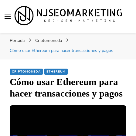
NJSEOMARKETING |
Tu web de tecnología, SEO, Marketing, desarrollo
ACTUALIDAD
Portada
Criptomoneda
personal, desarrollo web, app, y lo que no te
imaginas…
Cómo usar Ethereum para hacer transacciones y pagos
CRIPTOMONEDA
ETHEREUM
Cómo usar Ethereum para
hacer transacciones y pagos