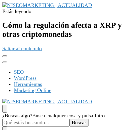
Estás leyendo
NJSEOMARKETING | ACTUALIDAD
Tu web de tecnología, SEO, Marketing, desarrollo personal,
desarrollo web, app, y lo que no te imaginas…
Cómo la regulación afecta a XRP y
otras criptomonedas
Saltar al contenido
SEO
WordPress
Herramientas
Marketing Online
NJSEOMARKETING | ACTUALIDAD
Tu web de tecnología, SEO, Marketing, desarrollo personal,
¿Buscas algo?
Busca cualquier cosa y pulsa Intro.
desarrollo web, app, y lo que no te imaginas…