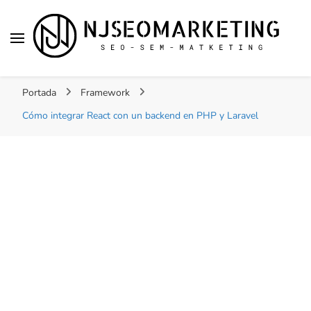
NJSEOMARKETING |
Tu web de tecnología, SEO, Marketing, desarrollo
ACTUALIDAD
Portada
Framework
personal, desarrollo web, app, y lo que no te
imaginas…
Cómo integrar React con un backend en PHP y Laravel