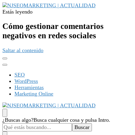
Estás leyendo
NJSEOMARKETING | ACTUALIDAD
Tu web de tecnología, SEO, Marketing, desarrollo personal,
desarrollo web, app, y lo que no te imaginas…
Cómo gestionar comentarios
negativos en redes sociales
Saltar al contenido
SEO
WordPress
Herramientas
Marketing Online
NJSEOMARKETING | ACTUALIDAD
Tu web de tecnología, SEO, Marketing, desarrollo personal,
¿Buscas algo?
Busca cualquier cosa y pulsa Intro.
desarrollo web, app, y lo que no te imaginas…