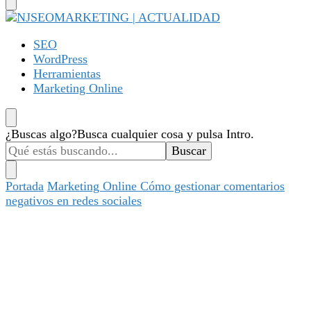
NJSEOMARKETING | ACTUALIDAD
Tu web de tecnología, SEO, Marketing, desarrollo personal,
SEO
desarrollo web, app, y lo que no te imaginas…
WordPress
Herramientas
Marketing Online
¿Buscas algo?
Busca cualquier cosa y pulsa Intro.
Portada
Marketing Online
Cómo gestionar comentarios
negativos en redes sociales