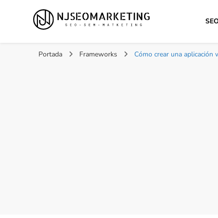
SE
NJSEOMARKETING | 
Tu web de tecnología, SEO, Marketing, desarrollo per
Portada
Frameworks
Cómo crear una aplicación 