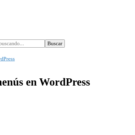
 desarrollo web, app, y lo que no te imaginas…
rdPress
menús en WordPress