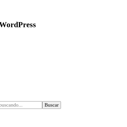
 desarrollo web, app, y lo que no te imaginas…
 WordPress
 desarrollo web, app, y lo que no te imaginas…