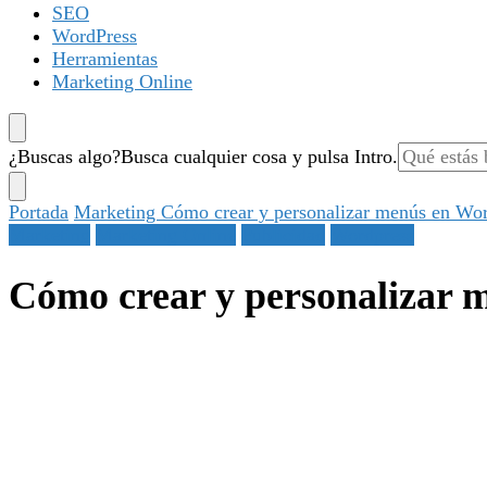
NJSEOMARKETING | ACTUALIDAD
Tu web de tecnología, SEO, Marketing, desarrollo personal,
SEO
WordPress
Herramientas
Marketing Online
¿Buscas algo?
Busca cualquier cosa y pulsa Intro.
Portada
Marketing
Cómo crear y personalizar menús en Wo
Marketing
Marketing Online
Publicidad
Wordpress
Cómo crear y personalizar 