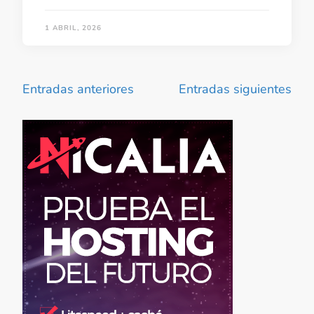
1 ABRIL, 2026
Navegación
Entradas anteriores
Entradas siguientes
de
entradas