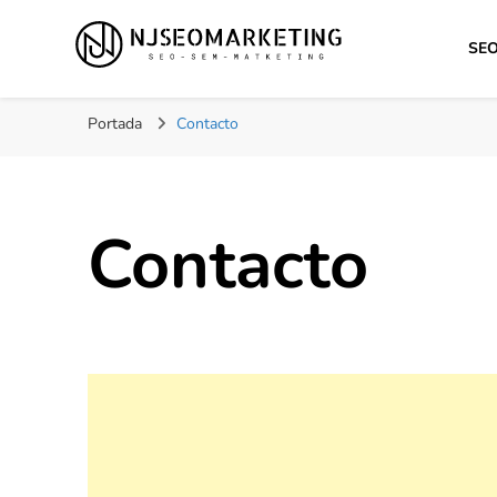
SE
NJSEOMARKETING | 
Tu web de tecnología, SEO, Marketing, desarrollo per
Portada
Contacto
Contacto