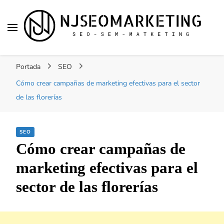
NJSEOMARKETING |
Tu web de tecnología, SEO, Marketing, desarrollo
ACTUALIDAD
Portada
SEO
personal, desarrollo web, app, y lo que no te
imaginas…
Cómo crear campañas de marketing efectivas para el sector
de las florerías
SEO
Cómo crear campañas de
marketing efectivas para el
sector de las florerías