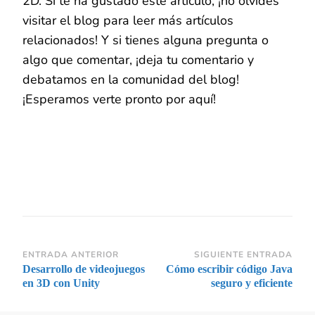
2D. Si te ha gustado este artículo, ¡no olvides
visitar el blog para leer más artículos
relacionados! Y si tienes alguna pregunta o
algo que comentar, ¡deja tu comentario y
debatamos en la comunidad del blog!
¡Esperamos verte pronto por aquí!
Navegación
ENTRADA ANTERIOR
SIGUIENTE ENTRADA
Desarrollo de videojuegos
Cómo escribir código Java
de
en 3D con Unity
seguro y eficiente
entradas