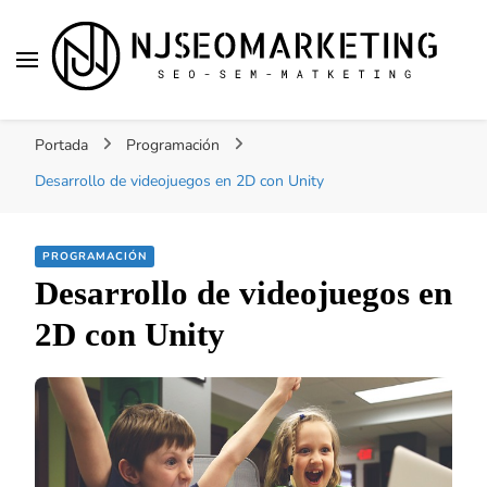
NJSEOMARKETING |
Tu web de tecnología, SEO, Marketing, desarrollo
ACTUALIDAD
Portada
Programación
personal, desarrollo web, app, y lo que no te
imaginas…
Desarrollo de videojuegos en 2D con Unity
PROGRAMACIÓN
Desarrollo de videojuegos en
2D con Unity