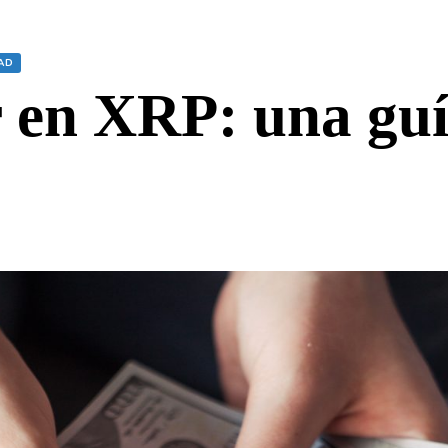
AD
 en XRP: una gu