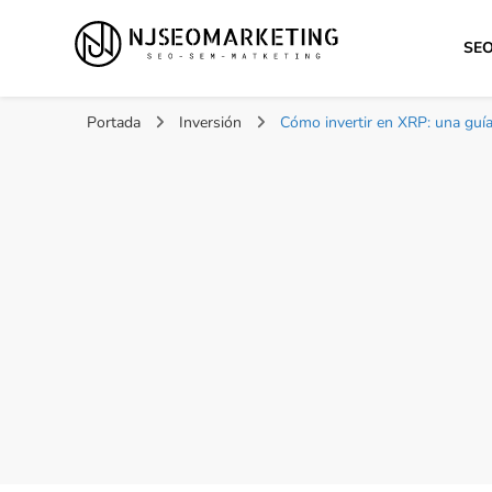
SE
NJSEOMARKETING | 
Tu web de tecnología, SEO, Marketing, desarrollo per
Portada
Inversión
Cómo invertir en XRP: una guía