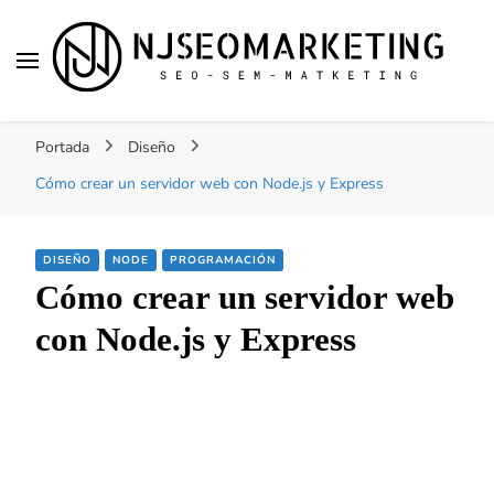
NJSEOMARKETING |
Tu web de tecnología, SEO, Marketing, desarrollo
ACTUALIDAD
Portada
Diseño
personal, desarrollo web, app, y lo que no te
imaginas…
Cómo crear un servidor web con Node.js y Express
DISEÑO
NODE
PROGRAMACIÓN
Cómo crear un servidor web
con Node.js y Express